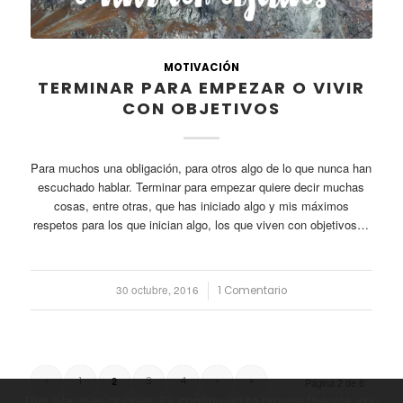
MOTIVACIÓN
TERMINAR PARA EMPEZAR O VIVIR
CON OBJETIVOS
Para muchos una obligación, para otros algo de lo que nunca han
escuchado hablar. Terminar para empezar quiere decir muchas
cosas, entre otras, que has iniciado algo y mis máximos
respetos para los que inician algo, los que viven con objetivos…
30 octubre, 2016
/
1 Comentario
‹
1
3
4
›
»
2
Página 2 de 6
This site uses cookies. By continuing to browse the site, you