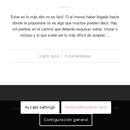
Estar en lo más alto no es fácil. O al menos haber llegado hasta
dónde te propusiste no es algo que muchos pueden decir. Hay
mil piedras en el camino que deberás esquivar, saltar, chutar o
incluso y lo que suele ser lo más difícil de aceptar,…
3 abril, 2016
/
0 Comentarios
This site uses cookies. By continuing to browse the site, you
are agreeing to our use of cookies.
Accept settings
Hide notification only
© Copyright - Jordi Esquerigüela
Configuración general