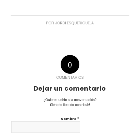
POR
JORDI ESQUERIGÜELA
0
COMENTARIOS
Dejar un comentario
¿Quieres unirte a la conversación?
Siéntete libre de contribuir!
*
Nombre