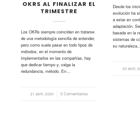
OKRS AL FINALIZAR EL
Desde los inici
TRIMESTRE
evolución ha s
a estar en con
adaptación. Se
Los OKRs siempre coinciden en tratarse
basada en la n
de una metodología sencilla de entender,
sistemas de co
pero como suele pasar en todo tipos de
su naturaleza
métodos, en el momento de
implementarlos en las compañías, hay
que dedicar tiempo y, valga la
20 abril, 
/
redundancia, método. En…
21 abril, 2020
/
0 Comentarios